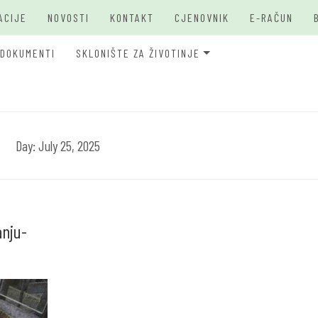
ACIJE
NOVOSTI
KONTAKT
CJENOVNIK
E-RAČUN
DOKUMENTI
SKLONIŠTE ZA ŽIVOTINJE
JKP Bašbunar Travnik
JKP BAŠ
O PSIMA
Day:
July 25, 2025
anju-