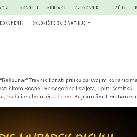
ACIJE
NOVOSTI
KONTAKT
CJENOVNIK
E-RAČUN
DOKUMENTI
SKLONIŠTE ZA ŽIVOTINJE
JKP Bašbunar Travnik
JKP BAŠ
O PSIMA
ašbunar” Travnik koristi priliku da svojim korisnicima
ti širom Bosne i Hercegovine i svijeta, uputi čestitku
, tradicionalnom čestitkom:
Bajram šerif mubarek 