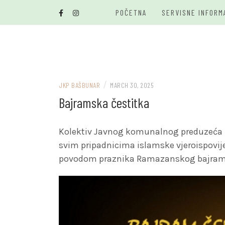
Skip
POČETNA
SERVISNE INFORM
to
content
/
JKP BAŠBUNAR
MARCH 30, 2025
Bajramska čestitka
Kolektiv Javnog komunalnog preduzeća “B
svim pripadnicima islamske vjeroispovijes
povodom praznika Ramazanskog bajrama