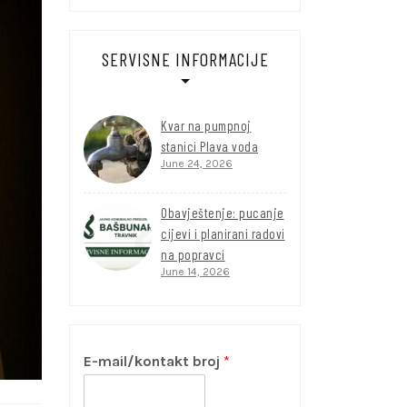
SERVISNE INFORMACIJE
Kvar na pumpnoj
stanici Plava voda
June 24, 2026
Obavještenje: pucanje
cijevi i planirani radovi
na popravci
June 14, 2026
E-mail/kontakt broj
*