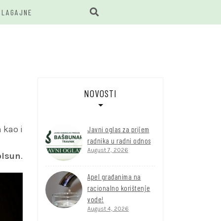
BLAGAJNE
BUNAR
NOVOSTI
 kao i
Javni oglas za prijem
radnika u radni odnos
August 7, 2026
olsun
.
Apel građanima na
racionalno korištenje
vode!
August 4, 2026