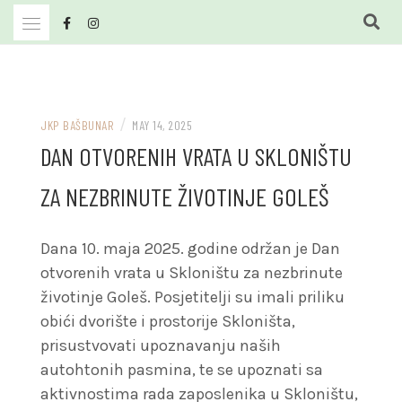
Skip
to
content
JKP Bašbunar Travnik
JKP BAŠBUNAR
/
JKP BAŠBUNAR
MAY 14, 2025
DAN OTVORENIH VRATA U SKLONIŠTU
ZA NEZBRINUTE ŽIVOTINJE GOLEŠ
Dana 10. maja 2025. godine održan je Dan
otvorenih vrata u Skloništu za nezbrinute
životinje Goleš.
Posjetitelji su imali priliku
obići dvorište i prostorije Skloništa,
prisustvovati upoznavanju naših
autohtonih pasmina, te se upoznati sa
aktivnostima rada zaposlenika u Skloništu,