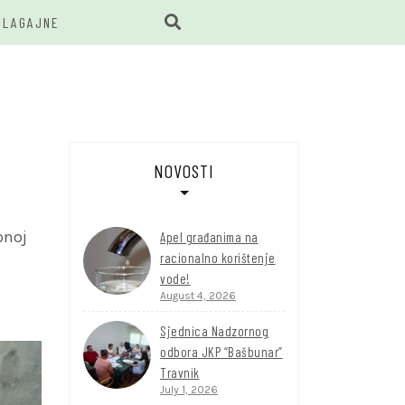
BLAGAJNE
BUNAR
NOVOSTI
pnoj
Apel građanima na
racionalno korištenje
vode!
August 4, 2026
Sjednica Nadzornog
odbora JKP “Bašbunar”
Travnik
July 1, 2026