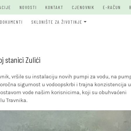
ACIJE
NOVOSTI
KONTAKT
CJENOVNIK
E-RAČUN
DOKUMENTI
SKLONIŠTE ZA ŽIVOTINJE
JKP Bašbunar Travnik
JKP BAŠ
O PSIMA
 stanici Zulići
vnik, vršile su instalaciju novih pumpi za vodu, na pum
ugoročna sigurnost u vodoopskrbi i trajna konzistencija u
 dostavom vode našim korisnicima, koji su obuhvaćeni
lu Travnika.