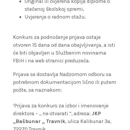
Original ili ovjerena kopija diplome o
stečenoj školskoj spremi,
Uvjerenje o radnom stažu.
Konkurs za podnošenje prijava ostaje
otvoren 15 dana od dana obajvljivanja, a isti
će biti objavljen u Službenim novinama
FBiH i na web stranici preduzeća.
Prijava se dostavlja Nadzornom odboru sa
potrebnom dokumentacijom lično ili putem
pošte, sa naznakom:
‘Prijava za konkurs za izbor i imenovanje
direktora – „ ne otvarati “, adresa:
JKP
„Bašbunar „ Travnik
, ulica Kalibunar 3a,
72270 Travnik.