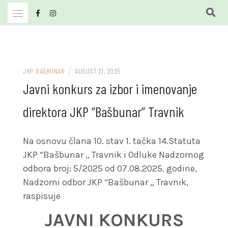
Skip
to
content
JKP Bašbunar Travnik
JKP BAŠBUNAR
/
JKP BAŠBUNAR
AUGUST 21, 2025
Javni konkurs za izbor i imenovanje
direktora JKP “Bašbunar” Travnik
Na osnovu člana 10. stav 1. tačka 14.Statuta
JKP “Bašbunar „ Travnik i Odluke Nadzornog
odbora broj: 5/2025 od 07.08.2025. godine,
Nadzorni odbor JKP “Bašbunar „ Travnik,
raspisuje
JAVNI KONKURS