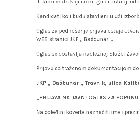
dokumenata koji ne mogu biti stariji od 
Kandidati koji budu stavljeni u uži izbor 
Oglas za podnošenje prijava ostaje otvor
WEB stranici JKP „ Bašbunar „.
Oglas se dostavlja nadležnoj Službi Zav
Prijavu sa traženom dokumentacijom dos
JKP „ Bašbunar „ Travnik, ulica Kali
„PRIJAVA NA JAVNI OGLAS ZA POPUN
Na poleđini koverte naznačiti ime i prez
DIREK
mr.sci. Abid Drobo