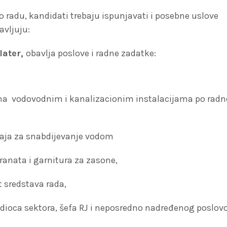
 radu, kandidati trebaju ispunjavati i posebne uslove
avljuju:
later,
obavlja poslove i radne zadatke:
a na vodovodnim i kanalizacionim instalacijama po rad
eđaja za snabdijevanje vodom
anata i garnitura za zasone,
 sredstava rada,
odioca sektora, šefa RJ i neposredno nadređenog poslov