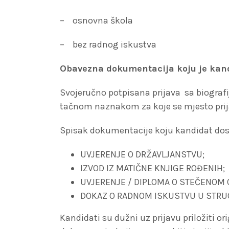
– osnovna škola
– bez radnog iskustva
Obavezna dokumentacija koju je kand
Svojeručno potpisana prijava sa biografij
tačnom naznakom za koje se mjesto prija
Spisak dokumentacije koju kandidat do
UVJERENJE O DRŽAVLJANSTVU;
IZVOD IZ MATIČNE KNJIGE ROĐENIH;
UVJERENJE / DIPLOMA O STEČENOM
DOKAZ O RADNOM ISKUSTVU U STRUCI (
Kandidati su dužni uz prijavu priložiti o