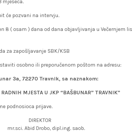
3 mjeseca.
bit će pozvani na intervju.
en 8 ( osam ) dana od dana objavljivanja u Večernjem lis
oda za zapošljavanje SBK/KSB
taviti osobno ili preporučenom poštom na adresu:
bunar 3a, 72270 Travnik, sa naznakom:
U RADNIH MJESTA U JKP “BAŠBUNAR” TRAVNIK”
ime podnosioca prijave.
TOR
, dipl.ing. saob.