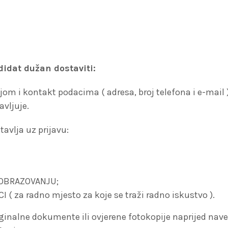
idat dužan dostaviti:
om i kontakt podacima ( adresa, broj telefona i e-mail )
vljuje.
stavlja uz prijavu:
 OBRAZOVANJU;
 za radno mjesto za koje se traži radno iskustvo ).
riginalne dokumente ili ovjerene fotokopije naprijed nav