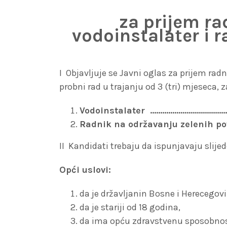
za prijem r
vodoinstalater i 
I Objavljuje se Javni oglas za prijem ra
probni rad u trajanju od 3 (tri) mjeseca, 
Vodoinstalater …..……………………………
Radnik na održavanju zelenih po
II Kandidati trebaju da ispunjavaju slije
Opći uslovi:
da je državljanin Bosne i Herecegovi
da je stariji od 18 godina,
da ima opću zdravstvenu sposobnos