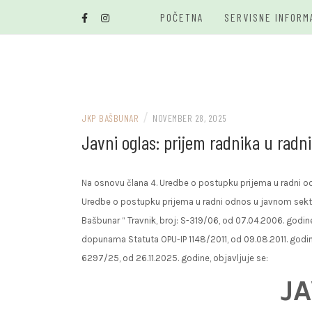
Skip
POČETNA
SERVISNE INFORM
to
content
/
JKP BAŠBUNAR
NOVEMBER 28, 2025
Javni oglas: prijem radnika u radn
Na osnovu člana 4. Uredbe o postupku prijema u radni odno
Uredbe o postupku prijema u radni odnos u javnom sektoru
Bašbunar “ Travnik, broj: S-319/06, od 07.04.2006. god
dopunama Statuta OPU-IP 1148/2011, od 09.08.2011. godine
6297/25, od 26.11.2025. godine, objavljuje se:
J