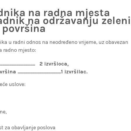
adnika na radna mjesta
radnik na održavanju zelen
površina
dnika u radni odnos na neodređeno vrijeme, uz obavezan
za radno mjesto:
…………………..……. 2 izvršioca,
vršina ……………………………….1 izvršilac.
deće uslove:
ne,
t za obavljanje poslova