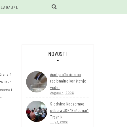
BLAGAJNE
BUNAR
NOVOSTI
Apel građanima na
člana 4.
racionalno korištenje
a JKP “
vode!
enama i
August 4, 2026
1-
Sjednica Nadzornog
odbora JKP “Bašbunar”
Travnik
July 1, 2026