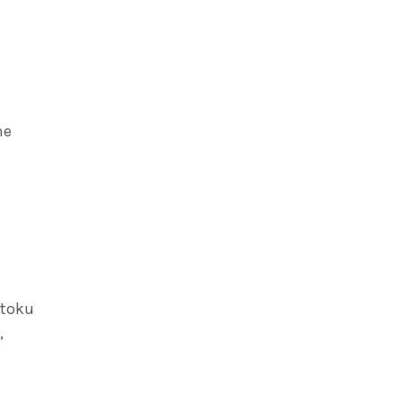
ne
 toku
,