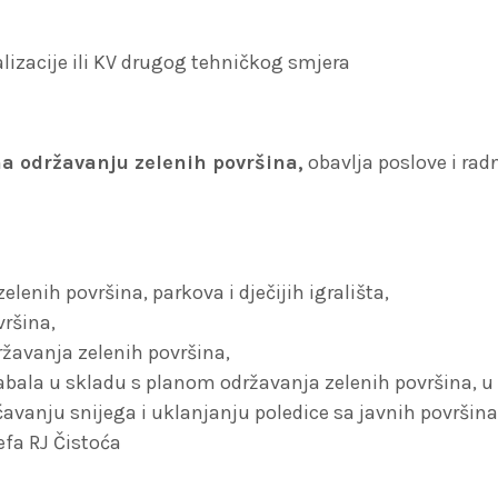
alizacije ili KV drugog tehničkog smjera
održavanju zelenih površina,
obavlja poslove i rad
lenih površina, parkova i dječijih igrališta,
vršina,
žavanja zelenih površina,
abala u skladu s planom održavanja zelenih površina, u
avanju snijega i uklanjanju poledice sa javnih površina
efa RJ Čistoća