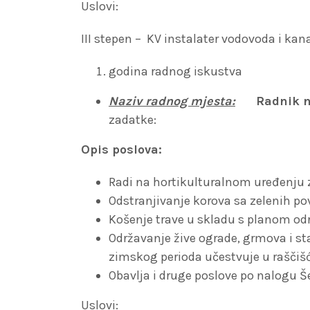
Uslovi:
III stepen – KV instalater vodovoda i kan
godina radnog iskustva
Naziv radnog mjesta:
Radnik na 
zadatke:
Opis poslova:
Radi na hortikulturalnom uređenju ze
Odstranjivanje korova sa zelenih po
Košenje trave u skladu s planom odr
Održavanje žive ograde, grmova i st
zimskog perioda učestvuje u raščišć
Obavlja i druge poslove po nalogu Š
Uslovi: