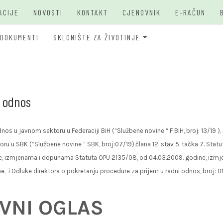
ACIJE
NOVOSTI
KONTAKT
CJENOVNIK
E-RAČUN
DOKUMENTI
SKLONIŠTE ZA ŽIVOTINJE
JKP Bašbunar Travnik
JKP BAŠ
O PSIMA
i odnos
s u javnom sektoru u Federaciji BiH (“Službene novine “ F BiH, broj: 13/19 ), 
 u SBK (“Službene novine “ SBK, broj:07/19),člana 12. stav 5. tačka 7. Statut
ine, izmjenama i dopunama Statuta OPU 2135/08, od 04.03.2009. godine, izmj
, i Odluke direktora o pokretanju procedure za prijem u radni odnos, broj: 0
AVNI OGLAS