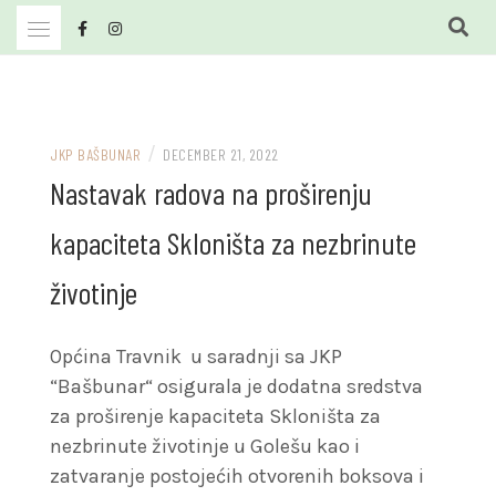
Skip
to
content
JKP Bašbunar Travnik
JKP BAŠBUNAR
/
JKP BAŠBUNAR
DECEMBER 21, 2022
Nastavak radova na proširenju
kapaciteta Skloništa za nezbrinute
životinje
Općina Travnik u saradnji sa JKP
“Bašbunar“ osigurala je dodatna sredstva
za proširenje kapaciteta Skloništa za
nezbrinute životinje u Golešu kao i
zatvaranje postojećih otvorenih boksova i