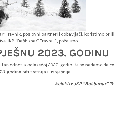
 Travnik, poslovni partneri i dobavljači, koristimo pril
iva JKP “Bašbunar” Travnik”, poželimo
PJEŠNU 2023. GODINU
ektan odnos u odlazećoj 2022. godini te se nadamo da 
3. godina biti sretnija i uspješnija.
kolektiv JKP “Bašbunar” T