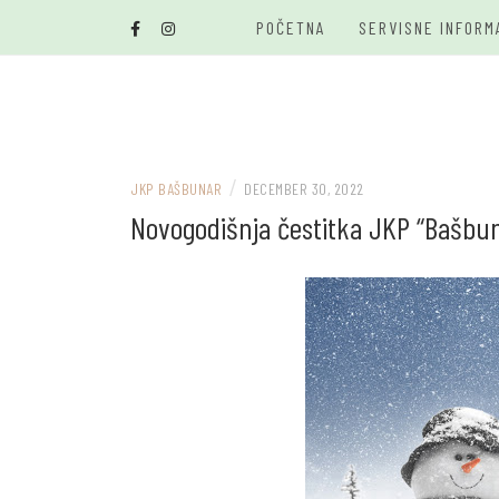
Skip
POČETNA
SERVISNE INFORM
to
content
/
JKP BAŠBUNAR
DECEMBER 30, 2022
Novogodišnja čestitka JKP “Bašbun