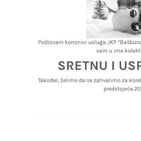
Poštovani korisnici usluga JKP “Bašbunar”
vam u ime kolekt
SRETNU I US
Također, želimo da se zahvalimo za kor
predstojeća 202