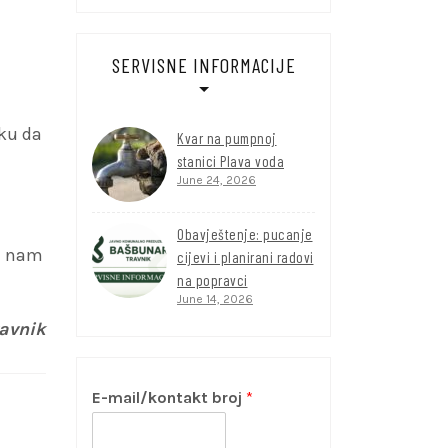
SERVISNE INFORMACIJE
iku da
Kvar na pumpnoj
stanici Plava voda
June 24, 2026
Obavještenje: pucanje
će nam
cijevi i planirani radovi
na popravci
June 14, 2026
ravnik
E-mail/kontakt broj
*