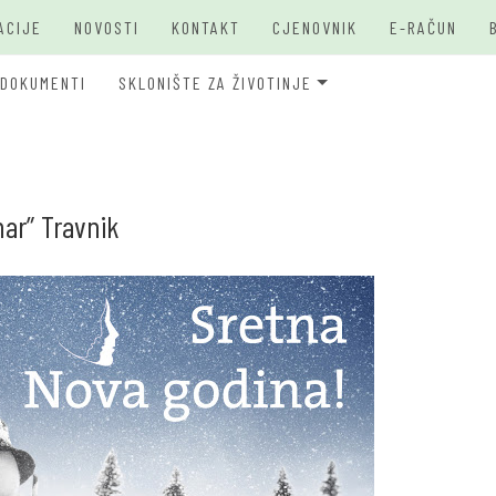
ACIJE
NOVOSTI
KONTAKT
CJENOVNIK
E-RAČUN
DOKUMENTI
SKLONIŠTE ZA ŽIVOTINJE
JKP Bašbunar Travnik
JKP BAŠ
O PSIMA
ar” Travnik