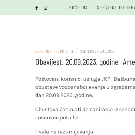
Skip
POČETNA
SERVISNE INFORM
to
content
/
SERVISNE INFORMACIJE
SEPTEMBER 20, 2023
Obavijest! 20.09.2023. godine- Am
Poštovani korisnici usluga JKP “Bašbuna
obustave vodosnabdijevanja u zgradama Am
dan 20.09.2023. godine.
Obustava će trajati do saniranja iznenad
i osnovne potrebe.
Hvala na razumijevanju.