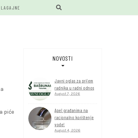
BLAGAJNE
BUNAR
NOVOSTI
Javni oglas za prijem
radnika u radni odnos
na
August 7, 2026
Apel građanima na
a piće
racionalno korištenje
vode!
August 4, 2026