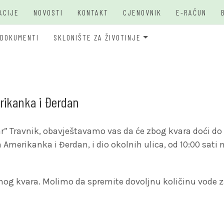
ACIJE
NOVOSTI
KONTAKT
CJENOVNIK
E-RAČUN
DOKUMENTI
SKLONIŠTE ZA ŽIVOTINJE
JKP Bašbunar Travnik
JKP BAŠ
O PSIMA
erikanka i Đerdan
r” Travnik, obavještavamo vas da će zbog kvara doći do
erikanka i Đerdan, i dio okolnih ulica, od 10:00 sati 
nog kvara. Molimo da spremite dovoljnu količinu vode z