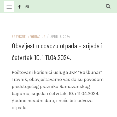
Skip
to
content
JKP Bašbunar Travnik
JKP BAŠBUNAR
/
SERVISNE INFORMACIJE
APRIL 8, 2024
Obavijest o odvozu otpada – srijeda i
četvrtak 10. i 11.04.2024.
Poštovani korisnici usluga JKP “Bašbunar”
Travnik, obavještavamo vas da su povodom
predstojećeg praznika Ramazanskog
bajrama, srijeda i četvrtak, 10. i 11.04.2024.
godine neradni dani, i neće biti odvoza
otpada.