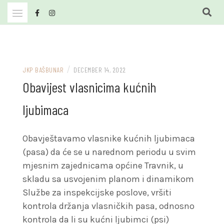
Skip
to
content
JKP Bašbunar Travnik
JKP BAŠBUNAR
/
JKP BAŠBUNAR
DECEMBER 14, 2022
Obavijest vlasnicima kućnih
ljubimaca
Obavještavamo vlasnike kućnih ljubimaca
(pasa) da će se u narednom periodu u svim
mjesnim zajednicama općine Travnik, u
skladu sa usvojenim planom i dinamikom
Službe za inspekcijske poslove, vršiti
kontrola držanja vlasničkih pasa, odnosno
kontrola da li su kućni ljubimci (psi)