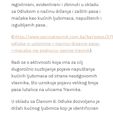
registrirani, evidentirani i zbrinuti u skladu
sa Odlukom o načinu držanja i zaštiti pasa i
mačaka kao kućnih ljubimaca, napuštenih i
izgubljenih pasa .
(
https://www.opcinatravnik.com.ba/ba/press/27
odluka-o-uslovima-i-nacinu-drzanja-pasa-
i-macaka-na-podrucju-opcine-travnik
).
Radi se o aktivnosti koja ima za cilj
dugoročno suzbijanje pojave napuštanja
kućnih ljubimaca od strane neodgovornih
vlasnika, što uzrokuje pojavu velikog broja
pasa lutalica na ulicama Travnika.
U skladu sa Članom 6. Odluke dozvoljeno je
držati kućnog ljubimca koji je identificiran