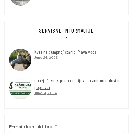
SERVISNE INFORMACIJE
Kvar na pumpnoj stanici Plava voda
June 24, 2026
Obavještenje: pucanje cijevi i planirani radovi na
popravci
June 14, 2026
E-mail/kontakt broj
*