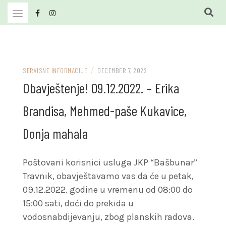
Skip
to
content
JKP Bašbunar Travnik
JKP BAŠBUNAR
/
SERVISNE INFORMACIJE
DECEMBER 7, 2022
Obavještenje! 09.12.2022. – Erika
Brandisa, Mehmed-paše Kukavice,
Donja mahala
Poštovani korisnici usluga JKP “Bašbunar”
Travnik, obavještavamo vas da će u petak,
09.12.2022. godine u vremenu od 08:00 do
15:00 sati, doći do prekida u
vodosnabdijevanju, zbog planskih radova.