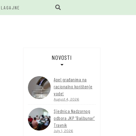
BLAGAJNE
BUNAR
NOVOSTI
Apel građanima na
racionalno korištenje
vode!
August 4, 2026
Sjednica Nadzornog
odbora JKP “Bašbunar”
Travnik
July 1, 2026