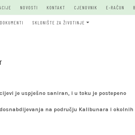
ACIJE
NOVOSTI
KONTAKT
CJENOVNIK
E-RAČUN
DOKUMENTI
SKLONIŠTE ZA ŽIVOTINJE
JKP Bašbunar Travnik
JKP BAŠ
O PSIMA
r
cijevi je uspješno saniran, i u toku je postepeno
dosnabdijevanja na području Kalibunara i okolnih