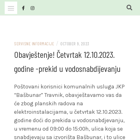
Skip
to
content
JKP Bašbunar Travnik
JKP BAŠBUNAR
/
SERVISNE INFORMACIJE
OCTOBER 9, 2023
Obavještenje! Četvrtak 12.10.2023.
godine -prekid u vodosnabdijevanju
Poštovani korisnici komunalnih usluga JKP
“Bašbunar” Travnik, obavještavamo vas da
će zbog planskih radova na
elektroinstalacijama, u četvrtak 12.10.2023.
godine doći do prekida u vodosnabdjevanju,
u vremenu od 09:00 do 15:00h, ulica koja se
snabdjevaju sa izvorišta Bašbunar, i to ulice