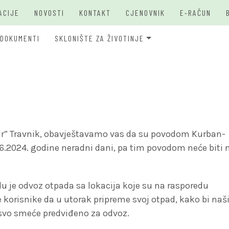
ACIJE
NOVOSTI
KONTAKT
CJENOVNIK
E-RAČUN
DOKUMENTI
SKLONIŠTE ZA ŽIVOTINJE
JKP Bašbunar Travnik
JKP BAŠ
O PSIMA
ar” Travnik, obavještavamo vas da su povodom Kurban-
.06.2024. godine neradni dani, pa tim povodom neće biti 
du je odvoz otpada sa lokacija koje su na rasporedu
korisnike da u utorak pripreme svoj otpad, kako bi naš
 svo smeće predviđeno za odvoz.