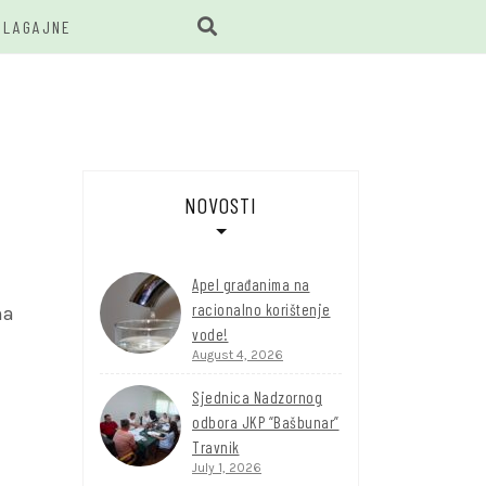
BLAGAJNE
BUNAR
NOVOSTI
Apel građanima na
racionalno korištenje
na
vode!
August 4, 2026
Sjednica Nadzornog
i
odbora JKP “Bašbunar”
Travnik
July 1, 2026