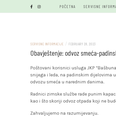
Skip
POČETNA
SERVISNE INFORM
to
content
/
SERVISNE INFORMACIJE
FEBRUARY 28, 2023
Obavještenje: odvoz smeća-padinski
Poštovani korisnici usluga JKP “Bašbunar
snijega i leda, na padinskim dijelovima 
odvozu smeća u narednim danima.
Radnici zimske službe rade punim kapac
kao i što skoriji odvoz otpada koji ne b
Zahvaljujemo na razumijevanju.