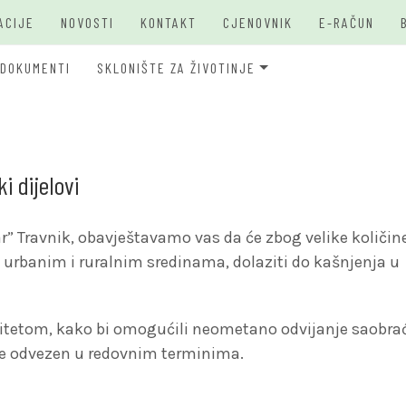
ACIJE
NOVOSTI
KONTAKT
CJENOVNIK
E-RAČUN
DOKUMENTI
SKLONIŠTE ZA ŽIVOTINJE
JKP Bašbunar Travnik
JKP BAŠ
O PSIMA
 dijelovi
” Travnik, obavještavamo vas da će zbog velike količin
u urbanim i ruralnim sredinama, dolaziti do kašnjenja u
itetom, kako bi omogućili neometano odvijanje saobrać
ude odvezen u redovnim terminima.