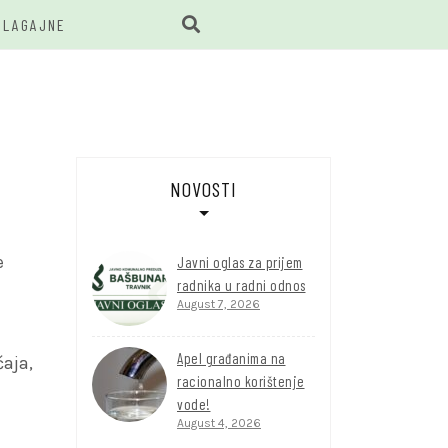
BLAGAJNE
BUNAR
NOVOSTI
e
Javni oglas za prijem
radnika u radni odnos
August 7, 2026
Apel građanima na
aja,
racionalno korištenje
vode!
August 4, 2026