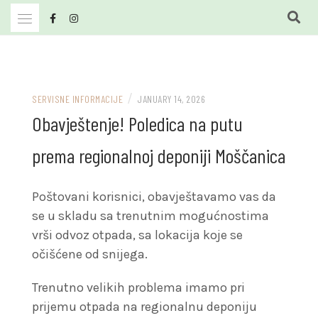
Skip
to
content
JKP Bašbunar Travnik
JKP BAŠBUNAR
/
SERVISNE INFORMACIJE
JANUARY 14, 2026
Obavještenje! Poledica na putu
prema regionalnoj deponiji Moščanica
Poštovani korisnici, obavještavamo vas da
se u skladu sa trenutnim mogućnostima
vrši odvoz otpada, sa lokacija koje se
očišćene od snijega.
Trenutno velikih problema
imamo pri
prijemu otpada na regionalnu deponiju