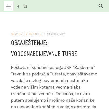
Skip
to
content
JKP Bašbunar Travnik
JKP BAŠBUNAR
/
SERVISNE INFORMACIJE
MARCH 4, 2025
OBAVJEŠTENJE:
VODOSNABDIJEVANJE TURBE
Poštovani korisnici usluga JKP “Bašbunar”
Travnik sa područja Turbeta, obavještavamo
vas da je razlog povremenih nestanaka
vode na višim kotama veoma slaba
izdašnost na izvorištu Trebeuša, te ovim
putem apelujemo i molimo naše korisnike
na racionalno korištenje vode, s obzirom da