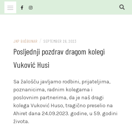
Skip
to
content
JKP Bašbunar Travnik
JKP BAŠBUNAR
/
JKP BAŠBUNAR
SEPTEMBER 26, 2023
Posljednji pozdrav dragom kolegi
Vuković Husi
Sa žalošču javljamo rodbini, prijateljima,
poznanicima, radnim kolegama i
poslovnim partnerima, da je naš dragi
kolega Vuković Huso, tragično preselio na
Ahiret dana 24.09.2023. godine, u 59. godini
života.