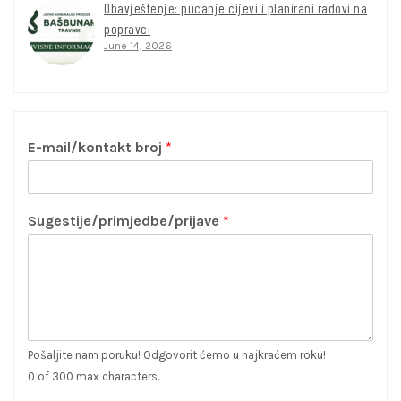
Obavještenje: pucanje cijevi i planirani radovi na
popravci
June 14, 2026
E-mail/kontakt broj
*
Sugestije/primjedbe/prijave
*
Pošaljite nam poruku! Odgovorit ćemo u najkraćem roku!
0 of 300 max characters.