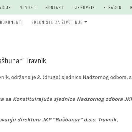
ACIJE
NOVOSTI
KONTAKT
CJENOVNIK
E-RAČUN
DOKUMENTI
SKLONIŠTE ZA ŽIVOTINJE
JKP Bašbunar Travnik
JKP BAŠ
O PSIMA
ašbunar” Travnik
nik, održana je 2. (druga) sjednica Nadzornog odbora, 
a sa Konstituirajuće sjednice
Nadzornog odbora JK
vanju direktora JKP “Bašbunar” d.o.o. Travnik,