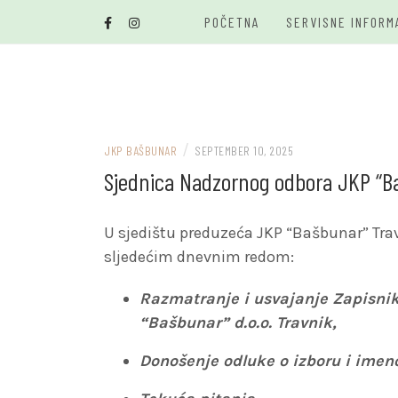
Skip
POČETNA
SERVISNE INFORM
to
content
/
JKP BAŠBUNAR
SEPTEMBER 10, 2025
Sjednica Nadzornog odbora JKP “B
U sjedištu preduzeća JKP “Bašbunar” Trav
sljedećim dnevnim redom:
Razmatranje i usvajanje Zapisnik
“Bašbunar” d.o.o. Travnik,
Donošenje odluke o izboru i imeno