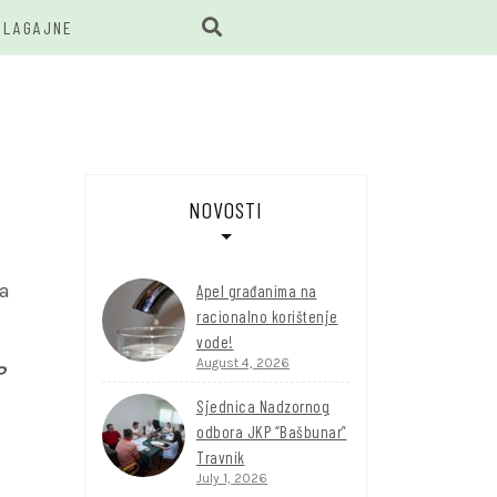
BLAGAJNE
BUNAR
NOVOSTI
sa
Apel građanima na
racionalno korištenje
vode!
August 4, 2026
P
Sjednica Nadzornog
odbora JKP “Bašbunar”
Travnik
July 1, 2026