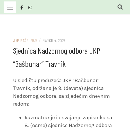
Skip
to
content
JKP Bašbunar Travnik
JKP BAŠBUNAR
/
JKP BAŠBUNAR
MARCH 4, 2026
Sjednica Nadzornog odbora JKP
“Bašbunar” Travnik
U sjedištu preduzeća JKP “Bašbunar”
Travnik, održana je 9. (deveta) sjednica
Nadzornog odbora, sa sljedećim dnevnim
redom:
Razmatranje i usvajanje zapisnika sa
8. (osme) sjednice Nadzornog odbora