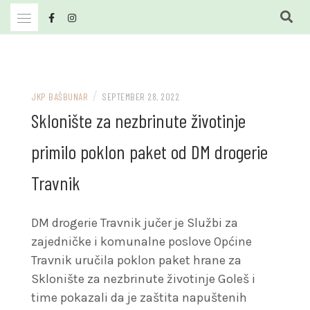
Skip
to
content
JKP Bašbunar Travnik
JKP BAŠBUNAR
/
JKP BAŠBUNAR
SEPTEMBER 28, 2022
Sklonište za nezbrinute životinje
primilo poklon paket od DM drogerie
Travnik
DM drogerie Travnik jučer je Službi za
zajedničke i komunalne poslove Općine
Travnik uručila poklon paket hrane za
Sklonište za nezbrinute životinje Goleš i
time pokazali da je zaštita napuštenih