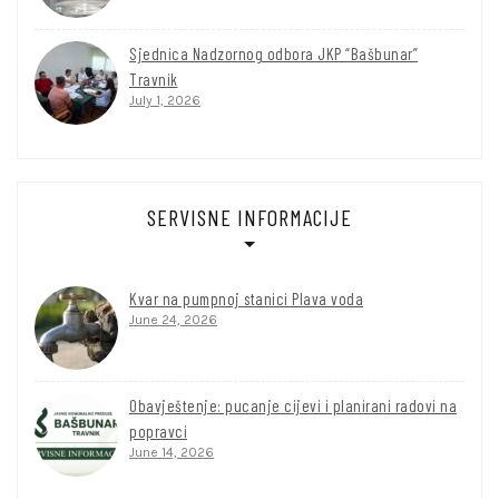
Sjednica Nadzornog odbora JKP “Bašbunar”
Travnik
July 1, 2026
SERVISNE INFORMACIJE
Kvar na pumpnoj stanici Plava voda
June 24, 2026
Obavještenje: pucanje cijevi i planirani radovi na
popravci
June 14, 2026