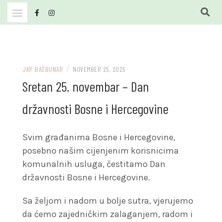
Skip
to
content
JKP Bašbunar Travnik
JKP BAŠBUNAR
/
JKP BAŠBUNAR
NOVEMBER 25, 2025
Sretan 25. novembar – Dan
državnosti Bosne i Hercegovine
Svim građanima Bosne i Hercegovine,
posebno našim cijenjenim korisnicima
komunalnih usluga, čestitamo Dan
državnosti Bosne i Hercegovine.
Sa željom i nadom u bolje sutra, vjerujemo
da ćemo zajedničkim zalaganjem, radom i