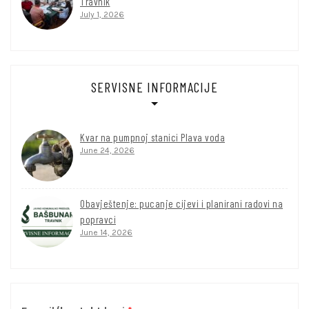
Travnik
July 1, 2026
SERVISNE INFORMACIJE
Kvar na pumpnoj stanici Plava voda
June 24, 2026
Obavještenje: pucanje cijevi i planirani radovi na
popravci
June 14, 2026