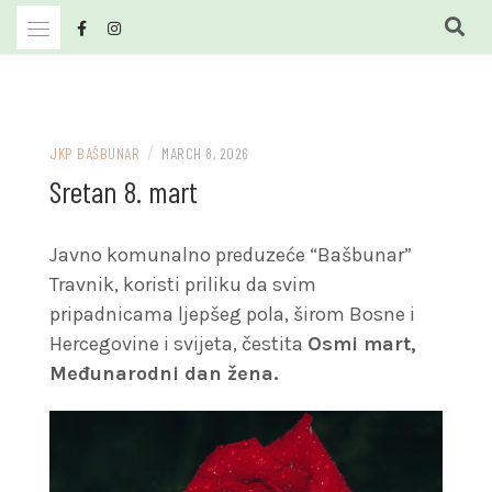
Skip
to
content
JKP Bašbunar Travnik
JKP BAŠBUNAR
/
JKP BAŠBUNAR
MARCH 8, 2026
Sretan 8. mart
Javno komunalno preduzeće “Bašbunar”
Travnik, koristi priliku da svim
pripadnicama ljepšeg pola, širom Bosne i
Hercegovine i svijeta, čestita
Osmi mart,
Međunarodni dan žena.